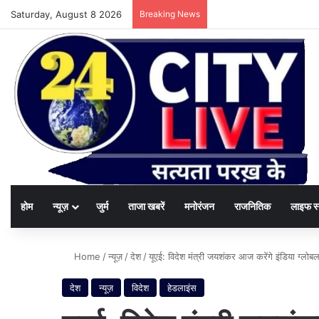
Saturday, August 8 2026
Breaking News
होम
न्यूज़
जुर्म
ताजा खबरें
मनोरंजन
राजनितिक
लाइफ स
Home
/
न्यूज़
/
देश
/
यूएई: विदेश मंत्री जयशंकर आज करेंगे इंडिया ग्ल
देश
न्यूज़
विदेश
हेडलाइंस