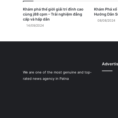
Khám phá thế giới giải trí đỉnh cao
Khám Phá xổ 
cùng j88 cpm – Trải nghiệm đẳng
Hướng Dẫn S
cấp và hấp dẫn
08/08/2024
14/09/2024
Adverti
We are one of the most genuine and top-
rated news agency in Patna