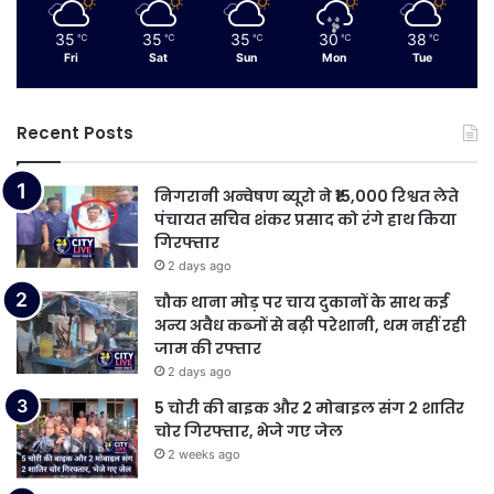
35
35
35
30
38
℃
℃
℃
℃
℃
Fri
Sat
Sun
Mon
Tue
Recent Posts
निगरानी अन्वेषण ब्यूरो ने ₹15,000 रिश्वत लेते
पंचायत सचिव शंकर प्रसाद को रंगे हाथ किया
गिरफ्तार
2 days ago
चौक थाना मोड़ पर चाय दुकानों के साथ कई
अन्य अवैध कब्जों से बढ़ी परेशानी, थम नहीं रही
जाम की रफ्तार
2 days ago
5 चोरी की बाइक और 2 मोबाइल संग 2 शातिर
चोर गिरफ्तार, भेजे गए जेल
2 weeks ago