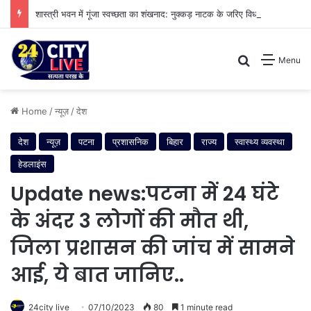
शास्त्री भवन में गूंजा स्वच्छता का शंखनाद: नुक्कड़ नाटक के जरिए विधायी विभाग ने पेश की मिसाल
Search for
Menu
Home
/
न्यूज़
/
देश
देश
न्यूज़
पटना
प्रशासनिक
बिहार
राज्य
स्वास्थ्य व्यवस्था
हेडलाइंस
Update news:पटना में 24 घंटे
के अंदर 3 लोगों की मौत थी,
जिला प्रशासन की जांच में सामने
आई, ये बात जानिए..
24city live
07/10/2023
80
1 minute read