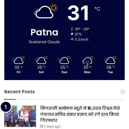
31
℃
Patna
35º - 29º
67%
5.3 km/h
Scattered Clouds
35
35
35
30
38
℃
℃
℃
℃
℃
Fri
Sat
Sun
Mon
Tue
Recent Posts
निगरानी अन्वेषण ब्यूरो ने ₹15,000 रिश्वत लेते
पंचायत सचिव शंकर प्रसाद को रंगे हाथ किया
गिरफ्तार
2 days ago