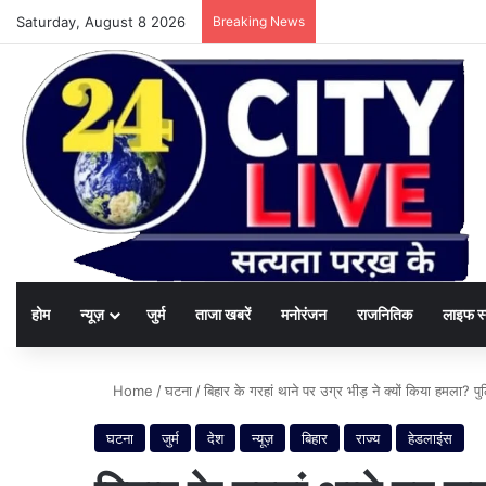
Saturday, August 8 2026
Breaking News
होम
न्यूज़
जुर्म
ताजा खबरें
मनोरंजन
राजनितिक
लाइफ स
Home
/
घटना
/
बिहार के गरहां थाने पर उग्र भीड़ ने क्यों किया हमला? 
घटना
जुर्म
देश
न्यूज़
बिहार
राज्य
हेडलाइंस