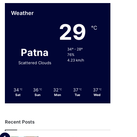
Weather
29
℃
Patna
34º - 28º
76%
4.23 km/h
Scattered Clouds
34
36
32
37
37
℃
℃
℃
℃
℃
Sat
Sun
Mon
Tue
Wed
Recent Posts