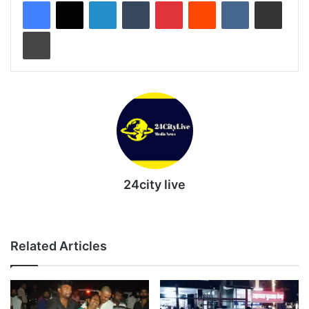
LinkedIn
Tumblr
Pinterest
Reddit
VKontakte
Share via Email
Print
24city live
Website
Related Articles