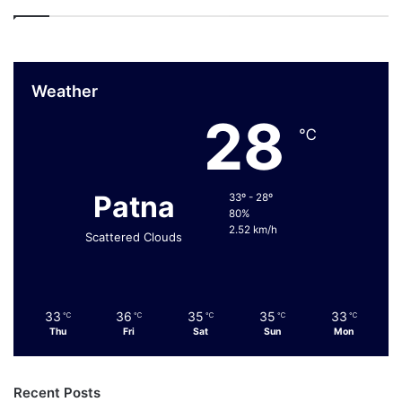
Weather
28
℃
Patna
33º - 28º
80%
2.52 km/h
Scattered Clouds
33
36
35
35
33
℃
℃
℃
℃
℃
Thu
Fri
Sat
Sun
Mon
Recent Posts