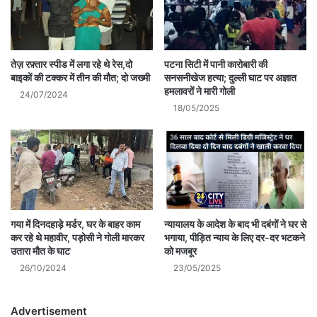
तेज़ रफ़्तार स्पीड में लगा रहे थे रेस,दो
पटना सिटी में पानी कारोबारी की
बाइकों की टक्कर में तीन की मौत; दो जख्मी
सनसनीखेज हत्या; दुल्ली घाट पर अज्ञात
हमलावरों ने मारी गोली
24/07/2024
18/05/2025
गया में दिनदहाड़े मर्डर, घर के बाहर काम
न्यायालय के आदेश के बाद भी दबंगों ने घर से
कर रहे थे महावीर, पड़ोसी ने गोली मारकर
भगाया, पीड़ित न्याय के लिए दर-दर भटकने
उतारा मौत के घाट
को मजबूर
26/10/2024
23/05/2025
Advertisement