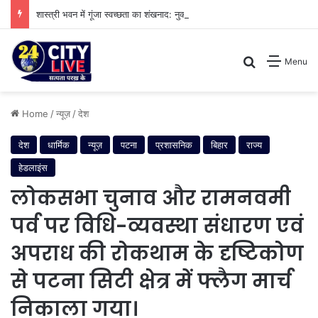
शास्त्री भवन में गूंजा स्वच्छता का शंखनाद: नुक्कड़ नाटक के जरिए विधायी विभाग ने पेश की मिसाल
Search for
Menu
Home
/
न्यूज़
/
देश
देश
धार्मिक
न्यूज़
पटना
प्रशासनिक
बिहार
राज्य
हेडलाइंस
लोकसभा चुनाव और रामनवमी
पर्व पर विधि-व्यवस्था संधारण एवं
अपराध की रोकथाम के दृष्टिकोण
से पटना सिटी क्षेत्र में फ्लैग मार्च
निकाला गया।