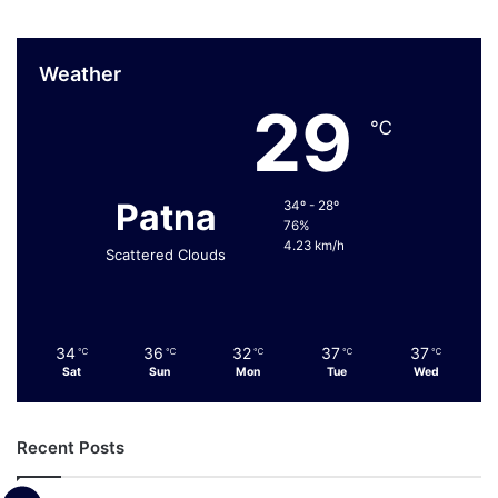
Weather
29
℃
Patna
34º - 28º
76%
4.23 km/h
Scattered Clouds
34
36
32
37
37
℃
℃
℃
℃
℃
Sat
Sun
Mon
Tue
Wed
Recent Posts