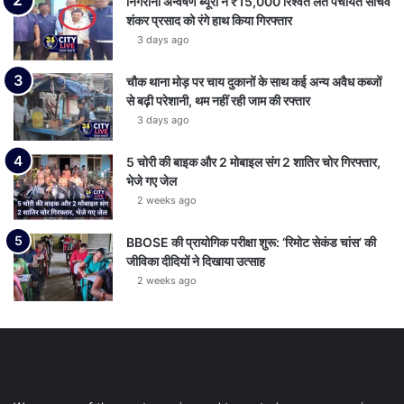
निगरानी अन्वेषण ब्यूरो ने ₹15,000 रिश्वत लेते पंचायत सचिव
शंकर प्रसाद को रंगे हाथ किया गिरफ्तार
3 days ago
चौक थाना मोड़ पर चाय दुकानों के साथ कई अन्य अवैध कब्जों
से बढ़ी परेशानी, थम नहीं रही जाम की रफ्तार
3 days ago
5 चोरी की बाइक और 2 मोबाइल संग 2 शातिर चोर गिरफ्तार,
भेजे गए जेल
2 weeks ago
BBOSE की प्रायोगिक परीक्षा शुरू: ‘रिमोट सेकंड चांस’ की
जीविका दीदियों ने दिखाया उत्साह
2 weeks ago