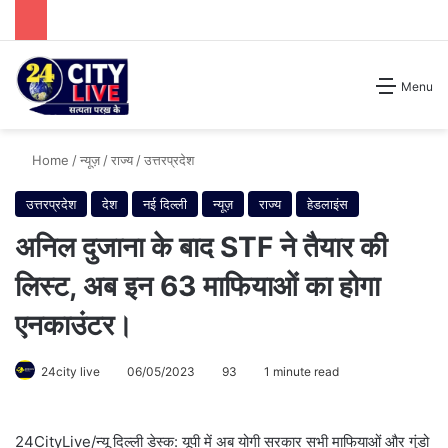
Search for
Menu
Home
/
न्यूज़
/
राज्य
/
उत्तरप्रदेश
उत्तरप्रदेश
देश
नई दिल्ली
न्यूज़
राज्य
हेडलाइंस
अनिल दुजाना के बाद STF ने तैयार की
लिस्ट, अब इन 63 माफियाओं का होगा
एनकाउंटर।
24city live
06/05/2023
93
1 minute read
24CityLive/न्यू दिल्ली डेस्क: यूपी में अब योगी सरकार सभी माफियाओं और गुंडो