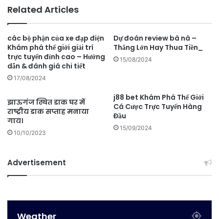
Related Articles
các bộ phận của xe đạp điện
Dự đoán review bà nà –
Khám phá thế giới giải trí
Thắng Lớn Hay Thua Tiền_
trực tuyến đỉnh cao – Hướng
15/08/2024
dẫn & đánh giá chi tiết
17/08/2024
j88 bet Khám Phá Thế Giới
झाऊगंज स्थित डाक घर में
Cá Cược Trực Tuyến Hàng
राष्ट्रीय डाक सप्ताह मनाया
Đầu
गाय।
15/09/2024
10/10/2023
Advertisement
Weather