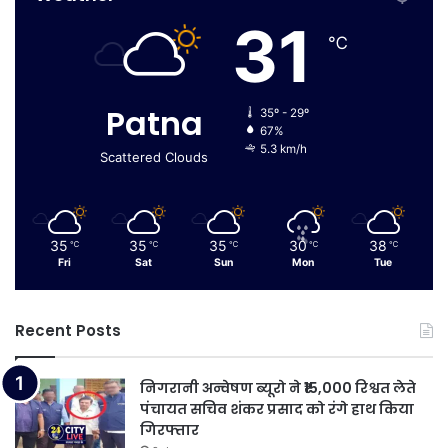
31
℃
Patna
35º - 29º
67%
5.3 km/h
Scattered Clouds
35
35
35
30
38
℃
℃
℃
℃
℃
Fri
Sat
Sun
Mon
Tue
Recent Posts
निगरानी अन्वेषण ब्यूरो ने ₹15,000 रिश्वत लेते
पंचायत सचिव शंकर प्रसाद को रंगे हाथ किया
गिरफ्तार