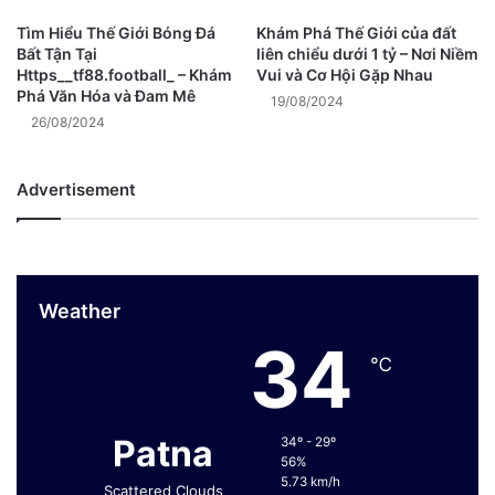
Tìm Hiểu Thế Giới Bóng Đá
Khám Phá Thế Giới của đất
Bất Tận Tại
liên chiểu dưới 1 tỷ – Nơi Niềm
Https__tf88.football_ – Khám
Vui và Cơ Hội Gặp Nhau
Phá Văn Hóa và Đam Mê
19/08/2024
26/08/2024
Advertisement
Weather
34
℃
Patna
34º - 29º
56%
5.73 km/h
Scattered Clouds