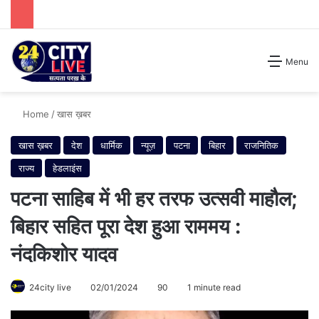
Search for
Menu
Home
/
खास ख़बर
खास ख़बर
देश
धार्मिक
न्यूज़
पटना
बिहार
राजनितिक
राज्य
हेडलाइंस
पटना साहिब में भी हर तरफ उत्सवी माहौल;
बिहार सहित पूरा देश हुआ राममय :
नंदकिशोर यादव
24city live
02/01/2024
90
1 minute read