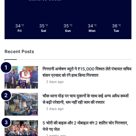
34
35
35
34
36
℃
℃
℃
℃
℃
Fri
Sat
Sun
Mon
Tue
Recent Posts
निगरानी अन्वेषण ब्यूरो ने ₹15,000 रिश्वत लेते पंचायत सचिव
शंकर प्रसाद को रंगे हाथ किया गिरफ्तार
2 days ago
चौक थाना मोड़ पर चाय दुकानों के साथ कई अन्य अवैध कब्जों
से बढ़ी परेशानी, थम नहीं रही जाम की रफ्तार
2 days ago
5 चोरी की बाइक और 2 मोबाइल संग 2 शातिर चोर गिरफ्तार,
भेजे गए जेल
2 weeks ago