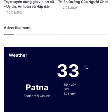
Trực tuyến cùng giá vision cũ
Thiên Đường Của Người Chơi
– Uy tín, An toàn và Hấp dẫn
12/08/2024
10/08/2024
Advertisement
Weather
33
℃
Patna
35º - 29º
56%
5.71 km/h
Scattered Clouds