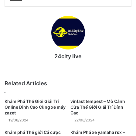
24city live
Website
Related Articles
Khám Phá Thế Giới Giải Trí
vinfast tempest – Mở Cánh
Online Đỉnh Cao Cùng xe máy
Cửa Thế Giới Giải Trí Đỉnh
zazet
Cao
19/08/2024
22/08/2024
Khám phá Thế giới Cá cược
Khám Phá xe yamaha rsx –