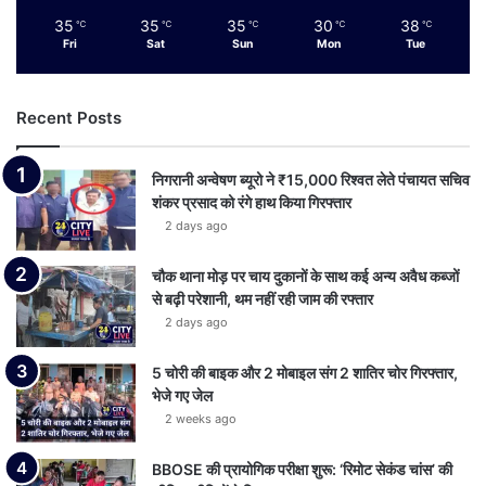
35
35
35
30
38
℃
℃
℃
℃
℃
Fri
Sat
Sun
Mon
Tue
Recent Posts
निगरानी अन्वेषण ब्यूरो ने ₹15,000 रिश्वत लेते पंचायत सचिव
शंकर प्रसाद को रंगे हाथ किया गिरफ्तार
2 days ago
चौक थाना मोड़ पर चाय दुकानों के साथ कई अन्य अवैध कब्जों
से बढ़ी परेशानी, थम नहीं रही जाम की रफ्तार
2 days ago
5 चोरी की बाइक और 2 मोबाइल संग 2 शातिर चोर गिरफ्तार,
भेजे गए जेल
2 weeks ago
BBOSE की प्रायोगिक परीक्षा शुरू: ‘रिमोट सेकंड चांस’ की