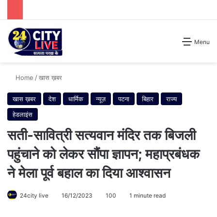
Search for
Menu
Home
/
खास ख़बर
खास ख़बर
देश
धार्मिक
न्यूज़
पटना
बिहार
राज्य
हेडलाइंस
सती-सावित्री सत्यवान मंदिर तक बिजली
पहुंचाने को लेकर सौंपा ज्ञापन; महाप्रबंधक
ने मेला पूर्व बहाल का दिया आश्वासन
24city live
16/12/2023
100
1 minute read