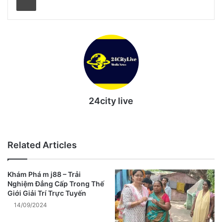
24city live
Website
Related Articles
Khám Phá m j88 – Trải
Nghiệm Đẳng Cấp Trong Thế
Giới Giải Trí Trực Tuyến
14/09/2024