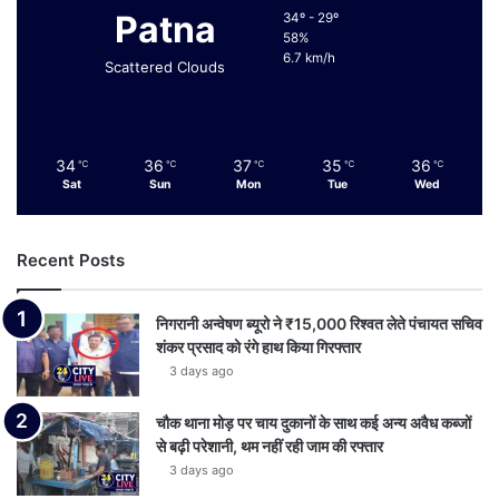
Patna
34º - 29º
58%
6.7 km/h
Scattered Clouds
34
36
37
35
36
℃
℃
℃
℃
℃
Sat
Sun
Mon
Tue
Wed
Recent Posts
निगरानी अन्वेषण ब्यूरो ने ₹15,000 रिश्वत लेते पंचायत सचिव
शंकर प्रसाद को रंगे हाथ किया गिरफ्तार
3 days ago
चौक थाना मोड़ पर चाय दुकानों के साथ कई अन्य अवैध कब्जों
से बढ़ी परेशानी, थम नहीं रही जाम की रफ्तार
3 days ago