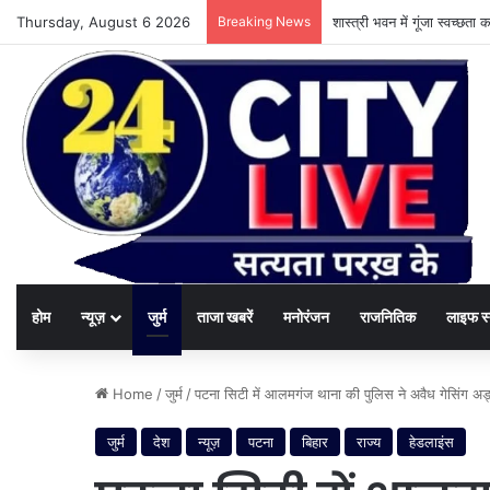
Thursday, August 6 2026
Breaking News
शास्त्री भवन में गूंजा स्वच्छ
होम
न्यूज़
जुर्म
ताजा खबरें
मनोरंजन
राजनितिक
लाइफ स
Home
/
जुर्म
/
पटना सिटी में आलमगंज थाना की पुलिस ने अवैध गेसिंग अड्
जुर्म
देश
न्यूज़
पटना
बिहार
राज्य
हेडलाइंस