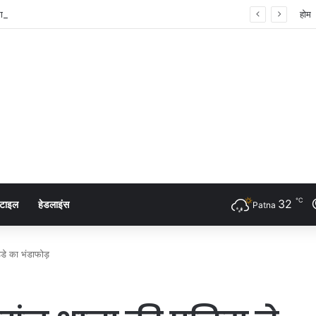
ता का शंखनाद: नुक्कड़ नाटक के जरिए विधायी विभाग ने पेश की मिसाल
होम
℃
32
्टाइल
हेडलाइंस
Patna
डे का भंडाफोड़