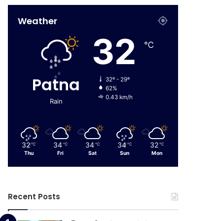
Weather
32
℃
Patna
32º - 29º
62%
0.43 km/h
Rain
32
34
34
34
32
℃
℃
℃
℃
℃
Thu
Fri
Sat
Sun
Mon
Recent Posts