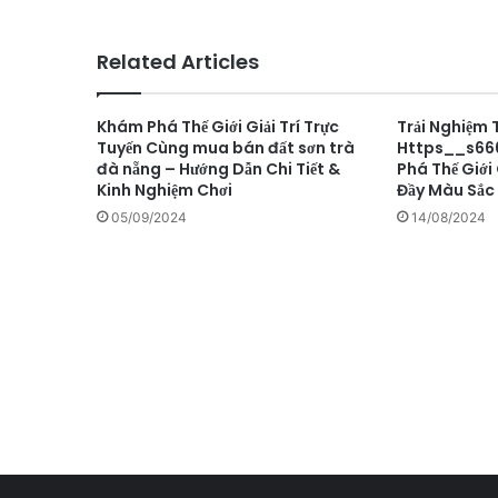
Related Articles
Khám Phá Thế Giới Giải Trí Trực
Trải Nghiệm T
Tuyến Cùng mua bán đất sơn trà
Https__s66
đà nẵng – Hướng Dẫn Chi Tiết &
Phá Thế Giới 
Kinh Nghiệm Chơi
Đầy Màu Sắc
05/09/2024
14/08/2024