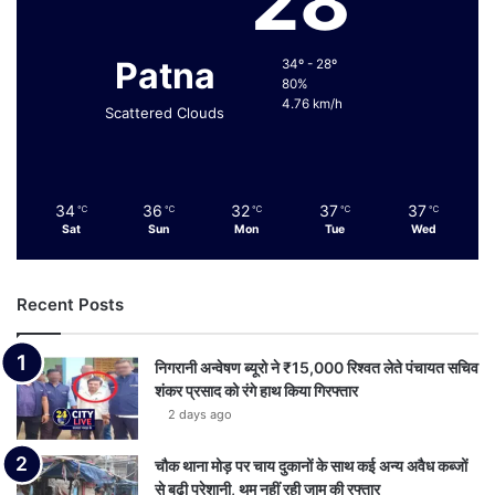
28
Patna
34º - 28º
80%
4.76 km/h
Scattered Clouds
34
36
32
37
37
℃
℃
℃
℃
℃
Sat
Sun
Mon
Tue
Wed
Recent Posts
निगरानी अन्वेषण ब्यूरो ने ₹15,000 रिश्वत लेते पंचायत सचिव
शंकर प्रसाद को रंगे हाथ किया गिरफ्तार
2 days ago
चौक थाना मोड़ पर चाय दुकानों के साथ कई अन्य अवैध कब्जों
से बढ़ी परेशानी, थम नहीं रही जाम की रफ्तार