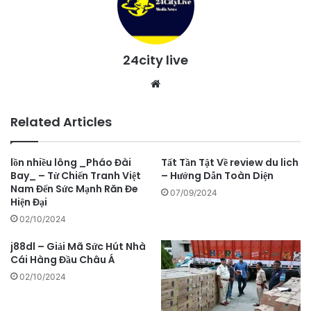
24city live
Website
Related Articles
lồn nhiều lông _Pháo Đài
Tất Tần Tật Về review du lich
Bay_ – Từ Chiến Tranh Việt
– Hướng Dẫn Toàn Diện
Nam Đến Sức Mạnh Răn Đe
07/09/2024
Hiện Đại
02/10/2024
j88dl – Giải Mã Sức Hút Nhà
Cái Hàng Đầu Châu Á
02/10/2024