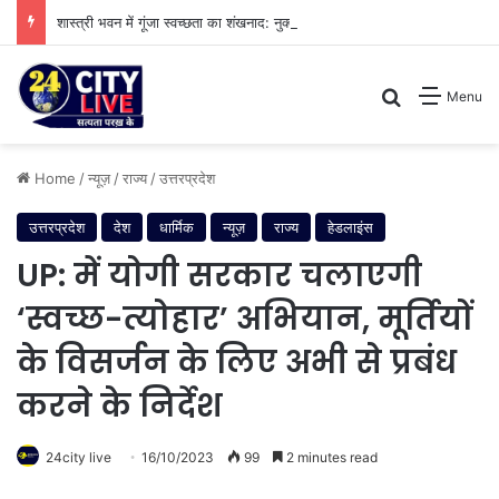
शास्त्री भवन में गूंजा स्वच्छता का शंखनाद: नुक्कड़ नाटक के जरिए विधायी विभाग ने पेश की मिसाल
Search for
Menu
Home
/
न्यूज़
/
राज्य
/
उत्तरप्रदेश
उत्तरप्रदेश
देश
धार्मिक
न्यूज़
राज्य
हेडलाइंस
UP: में योगी सरकार चलाएगी
‘स्वच्छ-त्योहार’ अभियान, मूर्तियों
के विसर्जन के लिए अभी से प्रबंध
करने के निर्देश
24city live
16/10/2023
99
2 minutes read