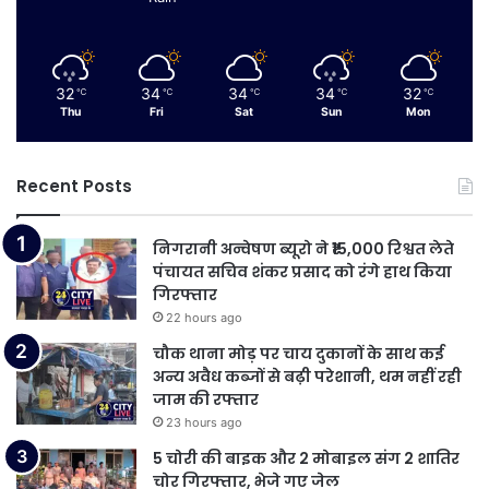
32
34
34
34
32
℃
℃
℃
℃
℃
Thu
Fri
Sat
Sun
Mon
Recent Posts
निगरानी अन्वेषण ब्यूरो ने ₹15,000 रिश्वत लेते
पंचायत सचिव शंकर प्रसाद को रंगे हाथ किया
गिरफ्तार
22 hours ago
चौक थाना मोड़ पर चाय दुकानों के साथ कई
अन्य अवैध कब्जों से बढ़ी परेशानी, थम नहीं रही
जाम की रफ्तार
23 hours ago
5 चोरी की बाइक और 2 मोबाइल संग 2 शातिर
चोर गिरफ्तार, भेजे गए जेल