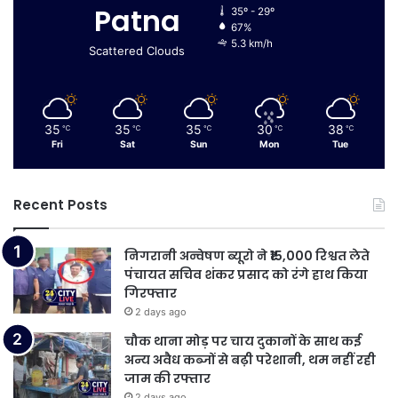
Patna
35º - 29º
67%
5.3 km/h
Scattered Clouds
35
35
35
30
38
℃
℃
℃
℃
℃
Fri
Sat
Sun
Mon
Tue
Recent Posts
निगरानी अन्वेषण ब्यूरो ने ₹15,000 रिश्वत लेते
पंचायत सचिव शंकर प्रसाद को रंगे हाथ किया
गिरफ्तार
2 days ago
चौक थाना मोड़ पर चाय दुकानों के साथ कई
अन्य अवैध कब्जों से बढ़ी परेशानी, थम नहीं रही
जाम की रफ्तार
2 days ago