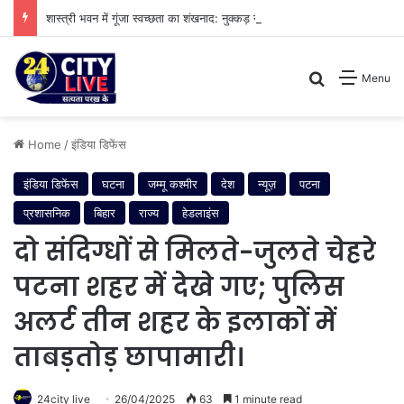
शास्त्री भवन में गूंजा स्वच्छता का शंखनाद: नुक्कड़ नाटक के जरिए विधायी विभाग ने पेश की मिसाल
Search for
Menu
Home
/
इंडिया डिफेंस
इंडिया डिफेंस
घटना
जम्मू कश्मीर
देश
न्यूज़
पटना
प्रशासनिक
बिहार
राज्य
हेडलाइंस
दो संदिग्धों से मिलते-जुलते चेहरे
पटना शहर में देखे गए; पुलिस
अलर्ट तीन शहर के इलाकों में
ताबड़तोड़ छापामारी।
24city live
26/04/2025
63
1 minute read