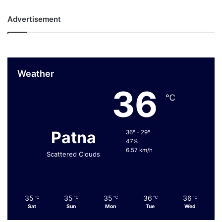
Advertisement
Weather
36
℃
Patna
36º - 29º
47%
6.57 km/h
Scattered Clouds
35
35
35
36
36
℃
℃
℃
℃
℃
Sat
Sun
Mon
Tue
Wed