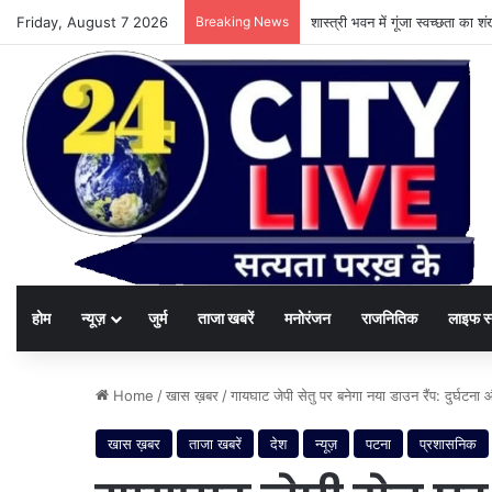
Friday, August 7 2026
Breaking News
दूरसंचार क्षेत्र में बड़े सुधार की त
होम
न्यूज़
जुर्म
ताजा खबरें
मनोरंजन
राजनितिक
लाइफ स
Home
/
खास ख़बर
/
गायघाट जेपी सेतु पर बनेगा नया डाउन रैंप: दुर्घटन
खास ख़बर
ताजा खबरें
देश
न्यूज़
पटना
प्रशासनिक