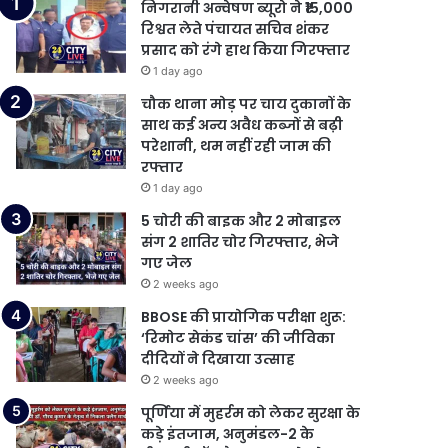
निगरानी अन्वेषण ब्यूरो ने ₹15,000
रिश्वत लेते पंचायत सचिव शंकर
प्रसाद को रंगे हाथ किया गिरफ्तार
1 day ago
चौक थाना मोड़ पर चाय दुकानों के
साथ कई अन्य अवैध कब्जों से बढ़ी
परेशानी, थम नहीं रही जाम की
रफ्तार
1 day ago
5 चोरी की बाइक और 2 मोबाइल
संग 2 शातिर चोर गिरफ्तार, भेजे
गए जेल
2 weeks ago
BBOSE की प्रायोगिक परीक्षा शुरू:
‘रिमोट सेकंड चांस’ की जीविका
दीदियों ने दिखाया उत्साह
2 weeks ago
पूर्णिया में मुहर्रम को लेकर सुरक्षा के
कड़े इंतजाम, अनुमंडल-2 के