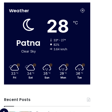
Weather
28
℃
Patna
33º - 27º
82%
3.64 km/h
Clear Sky
33
34
35
29
36
℃
℃
℃
℃
℃
Fri
Sat
Sun
Mon
Tue
Recent Posts