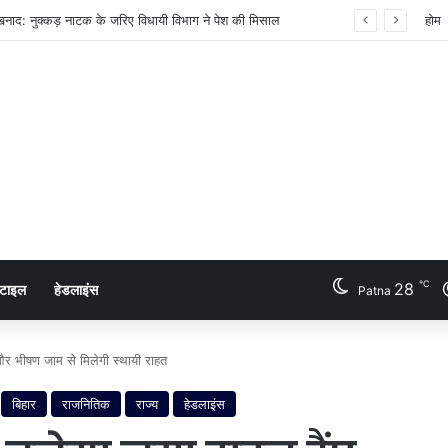
ैयारी: ट्राई के नए मसौदे से उपभोक्ताओं को मिलेगी बड़ी राहत
होम
℃
28
्टाइल
हेडलाइंस
Patna
ा और भीषण जाम से मिलेगी स्थायी राहत
बिहार
राजनितिक
राज्य
हेडलाइंस