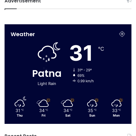
Advertisement
Weather
31
℃
Patna
31º - 29º
69%
0.99 km/h
Light Rain
31
34
34
35
33
℃
℃
℃
℃
℃
Thu
Fri
Sat
Sun
Mon