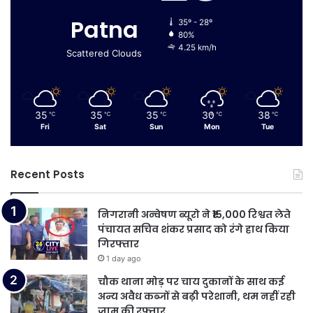
Patna
35º - 28º
80%
4.25 km/h
Scattered Clouds
35
35
35
30
38
℃
℃
℃
℃
℃
Fri
Sat
Sun
Mon
Tue
Recent Posts
निगरानी अन्वेषण ब्यूरो ने ₹15,000 रिश्वत लेते
पंचायत सचिव शंकर प्रसाद को रंगे हाथ किया
गिरफ्तार
1 day ago
चौक थाना मोड़ पर चाय दुकानों के साथ कई
अन्य अवैध कब्जों से बढ़ी परेशानी, थम नहीं रही
जाम की रफ्तार