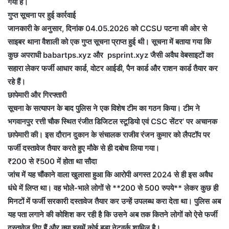
गया है।
गुप्त सूचना पर हुई कार्रवाई
जानकारी के अनुसार, दिनांक 04.05.2026 को CCSU पटना की ओर से
साइबर थाना वैशाली को एक गुप्त सूचना प्राप्त हुई थी। सूचना में बताया गया कि
कुछ अपराधी babartps.xyz और psprint.xyz जैसी अवैध वेबसाइटों का
सहारा लेकर फर्जी आधार कार्ड, वोटर आईडी, पैन कार्ड और राशन कार्ड तैयार कर
रहे हैं।
छापेमारी और गिरफ्तारी
सूचना के सत्यापन के बाद पुलिस ने एक विशेष टीम का गठन किया। टीम ने
भगवानपुर रत्ती चौक स्थित रंजीत डिजिटल स्टूडियो एवं CSC सेंटर’ पर अचानक
छापेमारी की। इस दौरान दुकान के संचालक राजीव रंजन कुमार को लैपटॉप पर
फर्जी दस्तावेज तैयार करते हुए मौके से ही दबोच लिया गया।
₹200 से ₹500 में होता था सौदा
जांच में यह चौंकाने वाला खुलासा हुआ कि आरोपी अगस्त 2024 से ही इस अवैध
धंधे में लिप्त था। वह भोले-भाले लोगों से **200 से 500 रुपये** लेकर कुछ ही
मिनटों में फर्जी सरकारी दस्तावेज तैयार कर उन्हें उपलब्ध करा देता था। पुलिस अब
यह पता लगाने की कोशिश कर रही है कि उसने अब तक कितने लोगों को ऐसे फर्जी
दस्तावेज दिए हैं और क्या इसमें कोई बड़ा नेटवर्क शामिल है।