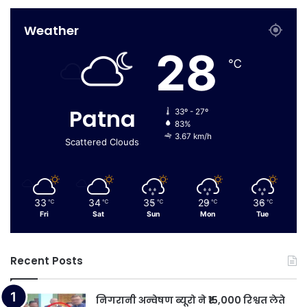
Weather
28
℃
Patna
33º - 27º
83%
3.67 km/h
Scattered Clouds
33
34
35
29
36
℃
℃
℃
℃
℃
Fri
Sat
Sun
Mon
Tue
Recent Posts
निगरानी अन्वेषण ब्यूरो ने ₹15,000 रिश्वत लेते