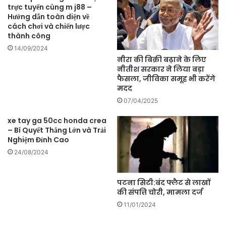
trực tuyến cùng m j88 –
Hướng dẫn toàn diện về
cách chơi và chiến lược
thành công
14/09/2024
नीरा की बिक्री बढ़ाने के लिए
नीतीश सरकार ने लिया बड़ा
फैसला, जीविका समूह भी करेंगे
मदद
07/04/2025
xe tay ga 50cc honda crea
– Bí Quyết Thắng Lớn và Trải
Nghiệm Đỉnh Cao
24/08/2024
पटना सिटी:बंद फ्लैट से लाखों
की संपत्ति चोरी, मामला दर्ज
11/01/2024