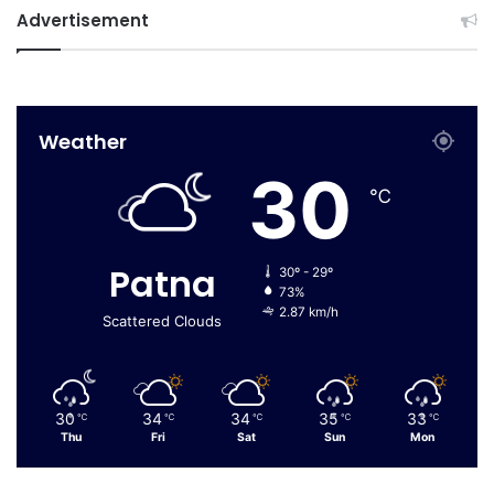
Advertisement
Weather
30
℃
Patna
30º - 29º
73%
2.87 km/h
Scattered Clouds
30
34
34
35
33
℃
℃
℃
℃
℃
Thu
Fri
Sat
Sun
Mon