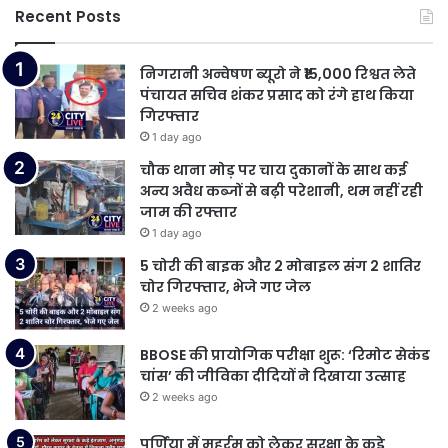
Recent Posts
निगरानी अन्वेषण ब्यूरो ने ₹15,000 रिश्वत लेते
पंचायत सचिव शंकर प्रसाद को रंगे हाथ किया
गिरफ्तार
1 day ago
चौक थाना मोड़ पर चाय दुकानों के साथ कई
अन्य अवैध कब्जों से बढ़ी परेशानी, थम नहीं रही
जाम की रफ्तार
1 day ago
5 चोरी की बाइक और 2 मोबाइल संग 2 शातिर
चोर गिरफ्तार, भेजे गए जेल
2 weeks ago
BBOSE की प्रायोगिक परीक्षा शुरू: ‘रिमोट सेकंड
चांस’ की जीविका दीदियों ने दिखाया उत्साह
2 weeks ago
पूर्णिया में मुहर्रम को लेकर सुरक्षा के कड़े