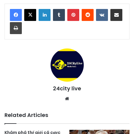
LinkedIn
Tumblr
Pinterest
Reddit
VKontakte
Share via Email
Print
24city live
Website
Related Articles
Khám phá thế giới cá cược