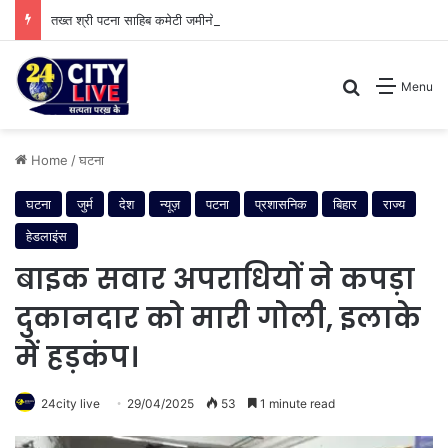
तख्त श्री पटना साहिब कमेटी जमीनों की सुरक्षा के लिए सक्रिय, समस्तीपुर में सरकारी नापाई का कार्य संपन्न
Search for
Menu
Home
/
घटना
घटना
जुर्म
देश
न्यूज़
पटना
प्रशासनिक
बिहार
राज्य
हेडलाइंस
बाइक सवार अपराधियों ने कपड़ा
दुकानदार को मारी गोली, इलाके
में हड़कंप।
24city live
29/04/2025
53
1 minute read