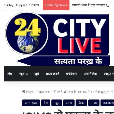
Friday, August 7 2026
Breaking News
शास्त्री भवन में गूंजा स्वच्छता का
होम
न्यूज़
जुर्म
ताजा खबरें
मनोरंजन
राजनितिक
लाइफ स
Home
/
खास ख़बर
/
IGIMS से पटना के कई रूट में बस सेवा शुरू, ऐप से 
खास ख़बर
देश
न्यूज़
पटना
बिहार
राज्य
हेडलाइंस