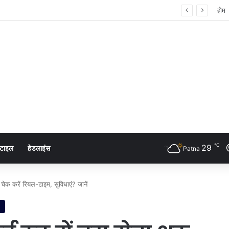
 शंखनाद: नुक्कड़ नाटक के जरिए विधायी विभाग ने पेश की मिसाल
होम
℃
29
्टाइल
हेडलाइंस
Patna
चेक करें रियल-टाइम, सुविधाएं? जानें