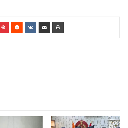
mblr
Pinterest
Reddit
VKontakte
Share via Email
Print