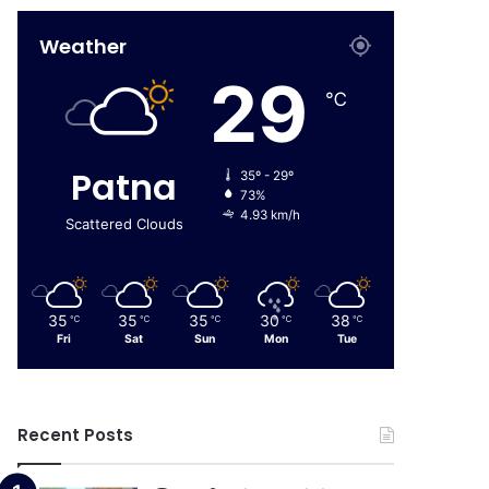
Weather
29
℃
Patna
35º - 29º
73%
4.93 km/h
Scattered Clouds
35
35
35
30
38
℃
℃
℃
℃
℃
Fri
Sat
Sun
Mon
Tue
Recent Posts