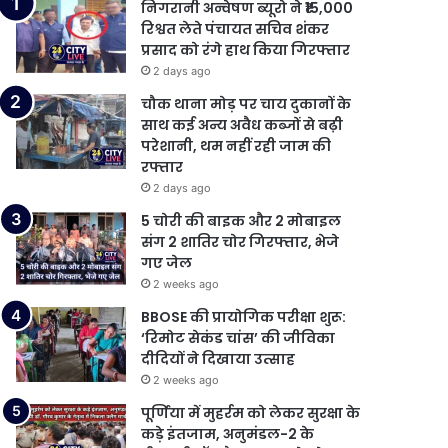
निगरानी अन्वेषण ब्यूरो ने ₹15,000
रिश्वत लेते पंचायत सचिव शंकर
प्रसाद को रंगे हाथ किया गिरफ्तार
2 days ago
चौक थाना मोड़ पर चाय दुकानों के
साथ कई अन्य अवैध कब्जों से बढ़ी
परेशानी, थम नहीं रही जाम की
रफ्तार
2 days ago
5 चोरी की बाइक और 2 मोबाइल
संग 2 शातिर चोर गिरफ्तार, भेजे
गए जेल
2 weeks ago
BBOSE की प्रायोगिक परीक्षा शुरू:
‘रिमोट सेकंड चांस’ की जीविका
दीदियों ने दिखाया उत्साह
2 weeks ago
पूर्णिया में मुहर्रम को लेकर सुरक्षा के
कड़े इंतजाम, अनुमंडल-2 के