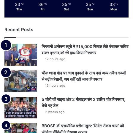
33
36
35
35
33
℃
℃
℃
℃
℃
Thu
Fri
Sat
Sun
Mon
Recent Posts
निगरानी अन्वेषण ब्यूरो ने ₹15,000 रिश्वत लेते पंचायत सचिव
शंकर प्रसाद को रंगे हाथ किया गिरफ्तार
12 hours ago
चौक थाना मोड़ पर चाय दुकानों के साथ कई अन्य अवैध कब्जों
से बढ़ी परेशानी, थम नहीं रही जाम की रफ्तार
13 hours ago
5 चोरी की बाइक और 2 मोबाइल संग 2 शातिर चोर गिरफ्तार,
भेजे गए जेल
2 weeks ago
BBOSE की प्रायोगिक परीक्षा शुरू: ‘रिमोट सेकंड चांस’ की
जीविका दीदियों ने दिखाया उत्साह