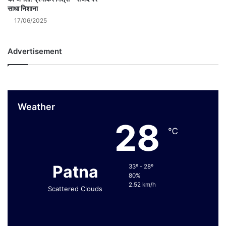
साधा निशाना
17/06/2025
Advertisement
Weather
28
℃
Patna
33º - 28º
80%
2.52 km/h
Scattered Clouds