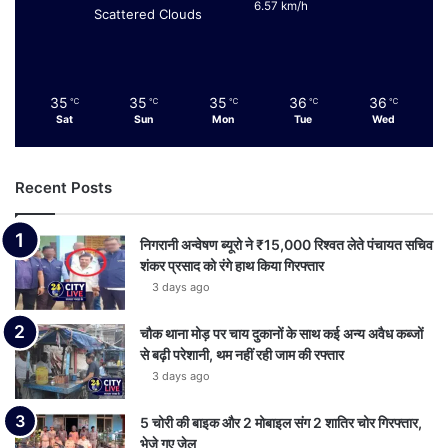
6.57 km/h
Scattered Clouds
35
35
35
36
36
℃
℃
℃
℃
℃
Sat
Sun
Mon
Tue
Wed
Recent Posts
निगरानी अन्वेषण ब्यूरो ने ₹15,000 रिश्वत लेते पंचायत सचिव
शंकर प्रसाद को रंगे हाथ किया गिरफ्तार
3 days ago
चौक थाना मोड़ पर चाय दुकानों के साथ कई अन्य अवैध कब्जों
से बढ़ी परेशानी, थम नहीं रही जाम की रफ्तार
3 days ago
5 चोरी की बाइक और 2 मोबाइल संग 2 शातिर चोर गिरफ्तार,
भेजे गए जेल