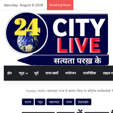
Saturday, August 8 2026
Breaking News
होम
न्यूज़
जुर्म
ताजा खबरें
मनोरंजन
राजनितिक
लाइफ स
Home
/
घटना
/
महाराष्ट्र राज्य में सातारा जिला के काँग्रेस कार्यकर्त
घटना
न्यूज़
महाराष्ट्र
राज्य
हेडलाइंस