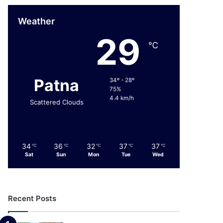
Weather
29
℃
Patna
34º - 28º
75%
4.4 km/h
Scattered Clouds
34
36
32
37
37
℃
℃
℃
℃
℃
Sat
Sun
Mon
Tue
Wed
Recent Posts