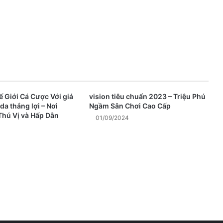
 Giới Cá Cược Với giá
vision tiêu chuẩn 2023 – Triệu Phú
da thắng lợi – Nơi
Ngầm Sân Chơi Cao Cấp
hú Vị và Hấp Dẫn
01/09/2024