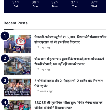
34
36
32
37
37
℃
℃
℃
℃
℃
Sat
Sun
Mon
Tue
Wed
Recent Posts
निगरानी अन्वेषण ब्यूरो ने ₹15,000 रिश्वत लेते पंचायत सचिव
शंकर प्रसाद को रंगे हाथ किया गिरफ्तार
2 days ago
चौक थाना मोड़ पर चाय दुकानों के साथ कई अन्य अवैध कब्जों
से बढ़ी परेशानी, थम नहीं रही जाम की रफ्तार
2 days ago
5 चोरी की बाइक और 2 मोबाइल संग 2 शातिर चोर गिरफ्तार,
भेजे गए जेल
2 weeks ago
BBOSE की प्रायोगिक परीक्षा शुरू: ‘रिमोट सेकंड चांस’ की
जीविका दीदियों ने दिखाया उत्साह