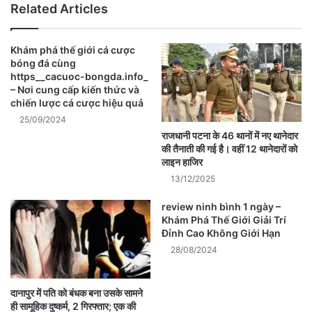
Related Articles
Khám phá thế giới cá cược
bóng đá cùng
https__cacuoc-bongda.info_
– Nơi cung cấp kiến thức và
chiến lược cá cược hiệu quả
25/09/2024
राजधानी पटना के 46 थानों में नए थानेदार
की तैनाती की गई है। वहीं 12 थानेदारों को
लाइन हाजिर
13/12/2025
review ninh bình 1 ngày –
Khám Phá Thế Giới Giải Trí
Đỉnh Cao Không Giới Hạn
28/08/2024
दानापुर में पति को बंधक बना उसके सामने
ही सामूहिक दुष्कर्म, 2 गिरफ्तार; एक की