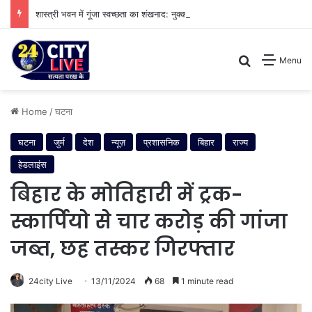
शास्त्री भवन में गूंजा स्वच्छता का शंखनाद: नुक्कड़ नाटक के जरिए विधायी विभाग ने पेश की मिसाल
Search for
Menu
Home
/
घटना
घटना
जुर्म
देश
न्यूज़
प्रशासनिक
बिहार
राज्य
हेडलाइंस
बिहार के मोतिहारी में ट्रक-
स्कार्पियो से चार करोड़ की गांजा
जब्त, छह तस्कर गिरफ्तार
24city Live
13/11/2024
68
1 minute read