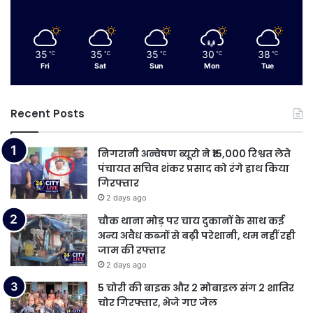
35
35
35
30
38
℃
℃
℃
℃
℃
Fri
Sat
Sun
Mon
Tue
Recent Posts
निगरानी अन्वेषण ब्यूरो ने ₹15,000 रिश्वत लेते
पंचायत सचिव शंकर प्रसाद को रंगे हाथ किया
गिरफ्तार
2 days ago
चौक थाना मोड़ पर चाय दुकानों के साथ कई
अन्य अवैध कब्जों से बढ़ी परेशानी, थम नहीं रही
जाम की रफ्तार
2 days ago
5 चोरी की बाइक और 2 मोबाइल संग 2 शातिर
चोर गिरफ्तार, भेजे गए जेल