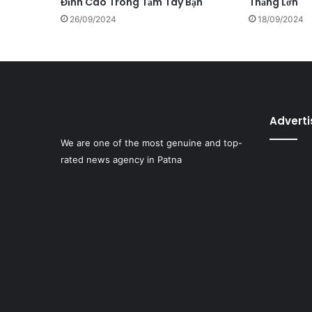
Đỉnh Cao Trong Tầm Tay Bạn
Thắng Lớn
26/09/2024
18/09/2024
Advert
We are one of the most genuine and top-
rated news agency in Patna