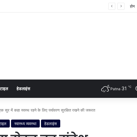
ता का शंखनाद: नुक्कड़ नाटक के जरिए विधायी विभाग ने पेश की मिसाल
होम
℃
31
्टाइल
हेडलाइंस
Patna
एक सुर में कहा स्वस्थ रहने के लिए पर्यावरण सुरक्षित रखने की जरूरत
टाइल
स्वास्थ्य व्यवस्था
हेडलाइंस