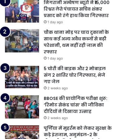
निगरानी अन्वेषण ब्यूरो ने ₹15,000
रिश्वत लेते पंचायत सचिव शंकर
प्रसाद को रंगे हाथ किया गिरफ्तार
1 day ago
चौक थाना मोड़ पर चाय दुकानों के
साथ कई अन्य अवैध कब्जों से बढ़ी
परेशानी, थम नहीं रही जाम की
रफ्तार
1 day ago
5 चोरी की बाइक और 2 मोबाइल
संग 2 शातिर चोर गिरफ्तार, भेजे
गए जेल
2 weeks ago
BBOSE की प्रायोगिक परीक्षा शुरू:
‘रिमोट सेकंड चांस’ की जीविका
दीदियों ने दिखाया उत्साह
2 weeks ago
पूर्णिया में मुहर्रम को लेकर सुरक्षा के
कड़े इंतजाम, अनुमंडल-2 के