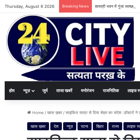
Thursday, August 6 2026
Breaking News
शास्त्री भवन में गूंजा स्वच्छ
होम
न्यूज़
जुर्म
ताजा खबरें
मनोरंजन
राजनितिक
लाइफ स
Home
/
खास ख़बर
/
साइकिल यात्रा से दिया सेहत का संदेश :डॉक्टरो ने 
खास ख़बर
देश
न्यूज़
पटना
बिहार
राज्य
लाइफ स्