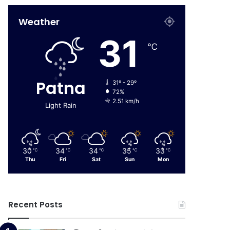
Weather
31
℃
Patna
31º - 29º
72%
2.51 km/h
Light Rain
30
34
34
35
33
℃
℃
℃
℃
℃
Thu
Fri
Sat
Sun
Mon
Recent Posts