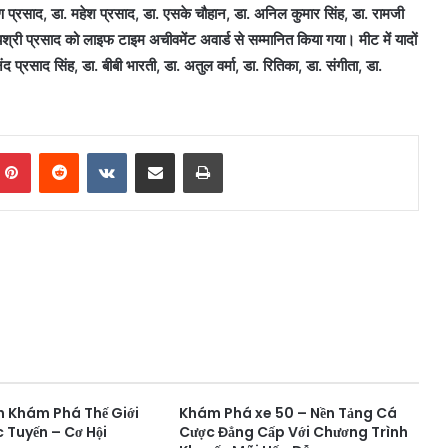
भूषण प्रसाद, डा. महेश प्रसाद, डा. एसके चौहान, डा. अनिल कुमार सिंह, डा. रामजी
यश्री प्रसाद को लाइफ टाइम अचीवमेंट अवार्ड से सम्मानित किया गया। मीट में यादों
साद सिंह, डा. बीबी भारती, डा. अतुल वर्मा, डा. रितिका, डा. संगीता, डा.
mblr
Pinterest
Reddit
VKontakte
Share via Email
Print
n Khám Phá Thế Giới
Khám Phá xe 50 – Nền Tảng Cá
 Tuyến – Cơ Hội
Cược Đẳng Cấp Với Chương Trình