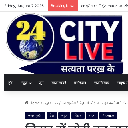
Friday, August 7 2026
Breaking News
शास्त्री भवन में गूंजा स्वच्छता का
होम
न्यूज़
जुर्म
ताजा खबरें
मनोरंजन
राजनितिक
लाइफ स
Home
/
न्यूज़
/
राज्य
/
उत्तरप्रदेश
/
बिहार में चोरी का वाहन बेचने वाले अंत
उत्तरप्रदेश
देश
न्यूज़
बिहार
राज्य
हेडलाइंस