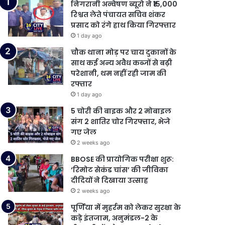
निगरानी अन्वेषण ब्यूरो ने ₹15,000
रिश्वत लेते पंचायत सचिव शंकर
प्रसाद को रंगे हाथ किया गिरफ्तार
1 day ago
चौक थाना मोड़ पर चाय दुकानों के
साथ कई अन्य अवैध कब्जों से बढ़ी
परेशानी, थम नहीं रही जाम की
रफ्तार
1 day ago
5 चोरी की बाइक और 2 मोबाइल
संग 2 शातिर चोर गिरफ्तार, भेजे
गए जेल
2 weeks ago
BBOSE की प्रायोगिक परीक्षा शुरू:
‘रिमोट सेकंड चांस’ की जीविका
दीदियों ने दिखाया उत्साह
2 weeks ago
पूर्णिया में मुहर्रम को लेकर सुरक्षा के
कड़े इंतजाम, अनुमंडल-2 के