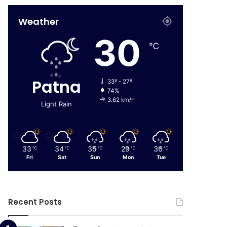
Weather
30
℃
Patna
33º - 27º
74%
3.62 km/h
Light Rain
33
34
35
29
36
℃
℃
℃
℃
℃
Fri
Sat
Sun
Mon
Tue
Recent Posts