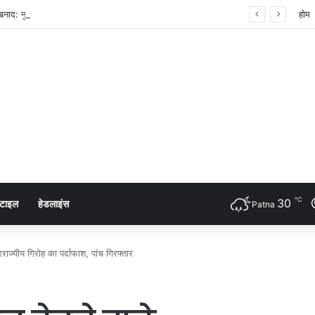
 शंखनाद: नुक्कड़ नाटक के जरिए विधायी विभाग ने पेश की मिसाल
होम
℃
30
्टाइल
हेडलाइंस
Patna
रराज्यीय गिरोह का पर्दाफाश, पांच गिरफ्तार