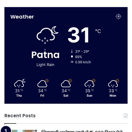
Weather
31
℃
Patna
31º - 29º
69%
0.99 km/h
Light Rain
31
34
34
35
33
℃
℃
℃
℃
℃
Thu
Fri
Sat
Sun
Mon
Recent Posts