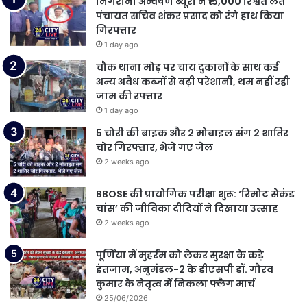
निगरानी अन्वेषण ब्यूरो ने ₹15,000 रिश्वत लेते
पंचायत सचिव शंकर प्रसाद को रंगे हाथ किया
गिरफ्तार
1 day ago
चौक थाना मोड़ पर चाय दुकानों के साथ कई
अन्य अवैध कब्जों से बढ़ी परेशानी, थम नहीं रही
जाम की रफ्तार
1 day ago
5 चोरी की बाइक और 2 मोबाइल संग 2 शातिर
चोर गिरफ्तार, भेजे गए जेल
2 weeks ago
BBOSE की प्रायोगिक परीक्षा शुरू: ‘रिमोट सेकंड
चांस’ की जीविका दीदियों ने दिखाया उत्साह
2 weeks ago
पूर्णिया में मुहर्रम को लेकर सुरक्षा के कड़े
इंतजाम, अनुमंडल-2 के डीएसपी डॉ. गौरव
कुमार के नेतृत्व में निकला फ्लैग मार्च
25/06/2026