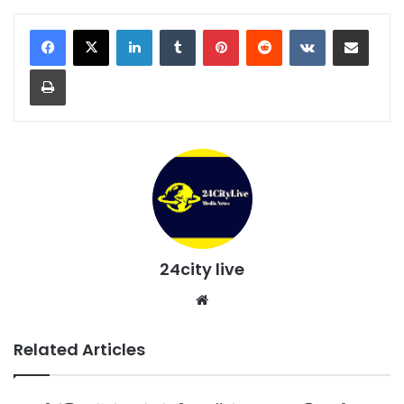
LinkedIn
Tumblr
Pinterest
Reddit
VKontakte
Share via Email
Print
24city live
Website
Related Articles