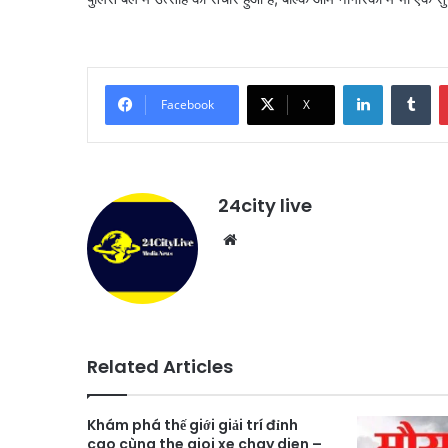
LinkedIn
Tu
Facebook
X
24city live
Website
Related Articles
Khám phá thế giới giải trí đỉnh
cao cùng the gioi xe chay dien –