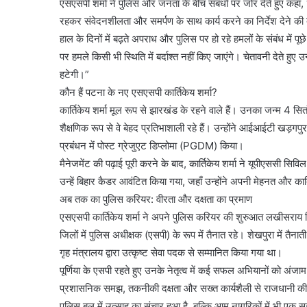
एसएसपी शर्मा ने पुलिस और जनता के बीच संबंधों पर जोर देते हुए कहा,
रहकर संवेदनशीलता और समर्पण के साथ कार्य करने का निर्देश देने क
हाल के दिनों में बढ़ते अपराध और पुलिस पर हो रहे हमलों के संबंध में
पर हमले किसी भी स्थिति में बर्दाश्त नहीं किए जाएंगे। चेतावनी देते हुए उ
हटेगी।”
कौन हैं पटना के नए एसएसपी कार्तिकेय शर्मा?
कार्तिकेय शर्मा मूल रूप से झारखंड के रहने वाले हैं। उनका जन्म 4 सित
शैक्षणिक रूप से वे बेहद प्रतिभाशाली रहे हैं। उन्होंने आईआईटी खड
प्रबंधन में पोस्ट ग्रेजुएट डिप्लोमा (PGDM) किया।
मैनेजमेंट की पढ़ाई पूरी करने के बाद, कार्तिकेय शर्मा ने यूपीएससी स
उन्हें बिहार कैडर आवंटित किया गया, जहाँ उन्होंने अपनी मेहनत और क
अब तक का पुलिस करियर: वीरता और दक्षता का प्रमाण
एसएसपी कार्तिकेय शर्मा ने अपने पुलिस करियर की शुरुआत लखीसराय ज
जिलों में पुलिस अधीक्षक (एसपी) के रूप में तैनात रहे। शेखपुरा में तै
गृह मंत्रालय द्वारा उत्कृष्ट सेवा पदक से सम्मानित किया गया था।
पूर्णिया के एसपी रहते हुए उनके नेतृत्व में कई सफल अभियानों को अंजा
प्रशासनिक समझ, तकनीकी दक्षता और सख्त कार्यशैली से राजधानी की का
पुलिस बल में उत्साह का संचार हुआ है, बल्कि आम नागरिकों में भी एक स