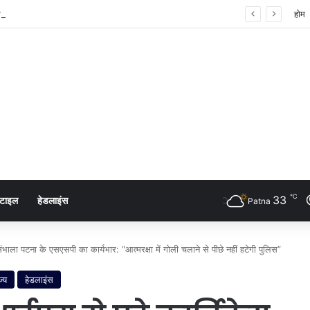
ता का शंखनाद: नुक्कड़ नाटक के जरिए विधायी विभाग ने पेश की मिसाल
होम
℃
33
्टाइल
हेडलाइंस
Patna
ला पटना के एसएसपी का कार्यभार: “आत्मरक्षा में गोली चलाने से पीछे नहीं हटेगी पुलिस”
ज्य
हेडलाइंस