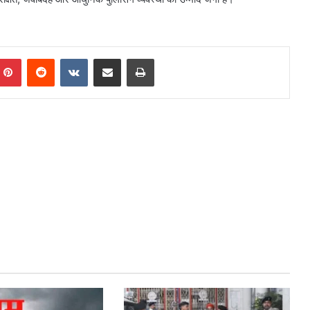
mblr
Pinterest
Reddit
VKontakte
Share via Email
Print