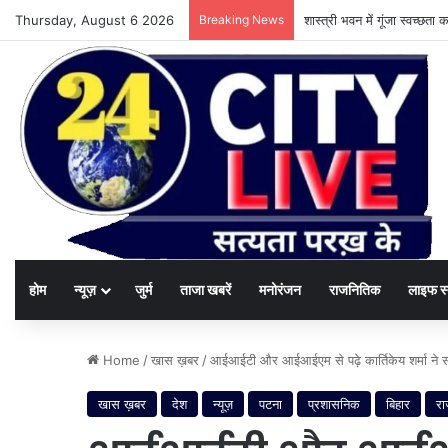
Thursday, August 6 2026
Breaking News
शास्त्री भवन में गूंजा स्वच्छ
होम
न्यूज़
जुर्म
ताजा खबरें
मनोरंजन
राजनितिक
लाइफ स
Home
/
खास ख़बर
/
आईआईटी और आईआईएम से पढ़े कार्तिकेय शर्मा ने संभा
खास ख़बर
देश
न्यूज़
पटना
प्रशासनिक
बिहार
रा