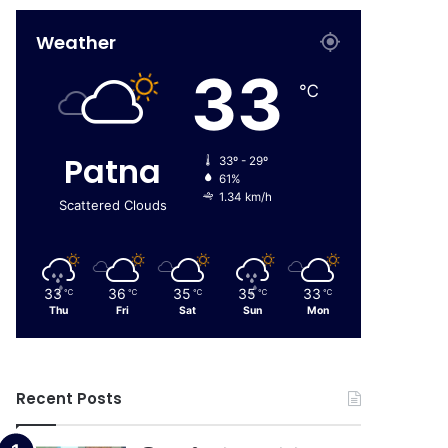
Weather
33
℃
Patna
33º - 29º
61%
1.34 km/h
Scattered Clouds
33
36
35
35
33
℃
℃
℃
℃
℃
Thu
Fri
Sat
Sun
Mon
Recent Posts