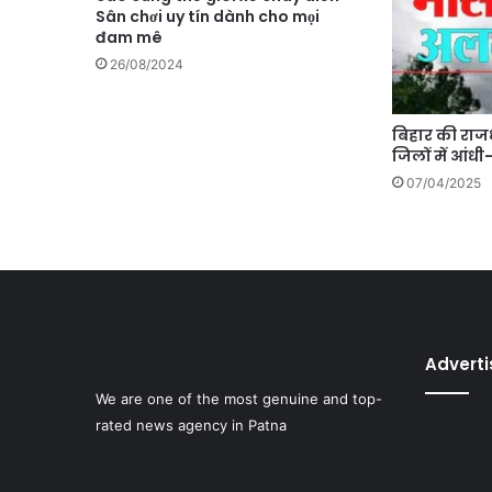
Sân chơi uy tín dành cho mọi
đam mê
26/08/2024
बिहार की रा
जिलों में आंधी
07/04/2025
Advert
We are one of the most genuine and top-
rated news agency in Patna