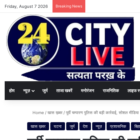
Friday, August 7 2026
Breaking News
होम
न्यूज़
जुर्म
ताजा खबरें
मनोरंजन
राजनितिक
लाइफ स
Home
/
खास ख़बर
/
पूर्वी चम्पारण पुलिस की बड़ी कार्रवाई, सोशल मीडि
खास ख़बर
घटना
जुर्म
देश
न्यूज़
प्रशासनिक
बिह