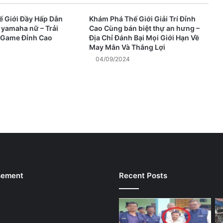
 Giới Đầy Hấp Dẫn
Khám Phá Thế Giới Giải Trí Đỉnh
 yamaha nữ – Trải
Cao Cùng bán biệt thự an hưng –
 Game Đỉnh Cao
Địa Chỉ Đánh Bại Mọi Giới Hạn Về
May Mắn Và Thắng Lợi
04/09/2024
sement
Recent Posts