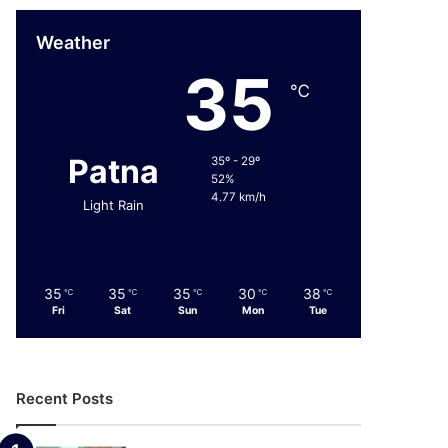
Weather
35
℃
Patna
35º - 29º
52%
4.77 km/h
Light Rain
35
35
35
30
38
℃
℃
℃
℃
℃
Fri
Sat
Sun
Mon
Tue
Recent Posts