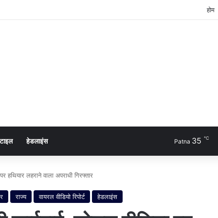
होम
℃
35
्टाइल
हेडलाइंस
Patna
या पर हथियार लहराने वाला अपराधी गिरफ्तार
ार
राज्य
वायरल वीडियो रिपोर्ट
हेडलाइंस