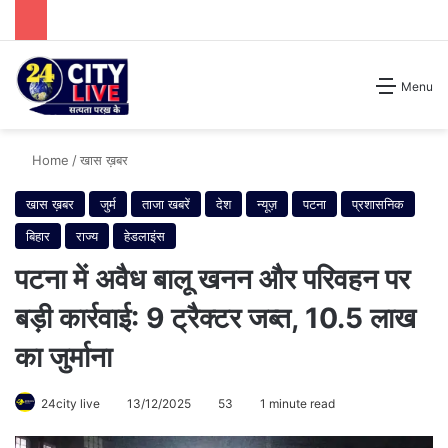
Search for
Menu
Home
/
खास ख़बर
खास ख़बर
जुर्म
ताजा खबरें
देश
न्यूज़
पटना
प्रशासनिक
बिहार
राज्य
हेडलाइंस
पटना में अवैध बालू खनन और परिवहन पर
बड़ी कार्रवाई: 9 ट्रैक्टर जब्त, 10.5 लाख
का जुर्माना
24city live
13/12/2025
53
1 minute read