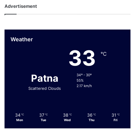
Advertisement
Weather
33
℃
Patna
34º - 30º
55%
2.17 km/h
Scattered Clouds
34
37
38
36
31
℃
℃
℃
℃
℃
Mon
Tue
Wed
Thu
Fri