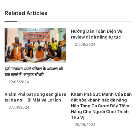
Related Articles
Hướng Dẫn Toàn Diện Về
review đi đà nẵng tự túc
27/08/2024
इंडी गठबंधन अपने परिवार के आरक्षण की
बात करते हैं: सम्राट चौधरी
22/05/2024
Khám Phá bat dong san gia re
Khám Phá Sức Mạnh Của bán
tai ha noi – Bí Mật Và Lợi Ích
đất hòa khánh bắc đà nẵng –
Nền Tảng Cá Cược Đầy Tiềm
07/09/2024
Năng Cho Người Chơi Thích
Thú Vị
29/08/2024