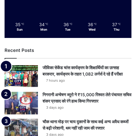
35
34
36
36
37
℃
℃
℃
℃
℃
Sun
Mon
Tue
Wed
Thu
Recent Posts
जीविका सेकेंड चांस कार्यक्रम के शिक्षार्थियों का उत्साह
बरकरार, कार्यक्रम के तहत 1,082 लर्नर्स दे रहे हैं परीक्षा
7 hours ago
निगरानी अन्वेषण ब्यूरो ने ₹15,000 रिश्वत लेते पंचायत सचिव
शंकर प्रसाद को रंगे हाथ किया गिरफ्तार
3 days ago
चौक थाना मोड़ पर चाय दुकानों के साथ कई अन्य अवैध कब्जों
से बढ़ी परेशानी, थम नहीं रही जाम की रफ्तार
3 days ago