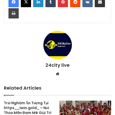
Print
24city live
Website
Related Articles
Trải Nghiệm Ấn Tượng Tại
https__iwin.gold_ – Nơi
Thỏa Mãn Đam Mê Giải Trí