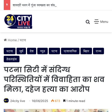
शास्त्री भवन में गूंजा स्वच्छता का शंखनाद: नुक्कड़ नाटक के जरिए विधायी विभाग ने पेश की मिसाल
Search for
Menu
Home
/
घटना
घटना
जुर्म
देश
न्यूज़
पटना
प्रशासनिक
बिहार
राज्य
हेडलाइंस
पटना सिटी में संदिग्ध
परिस्थितियों में विवाहिता का शव
मिला, दहेज हत्या का आरोप
24city live
16/06/2025
673
1 minute read