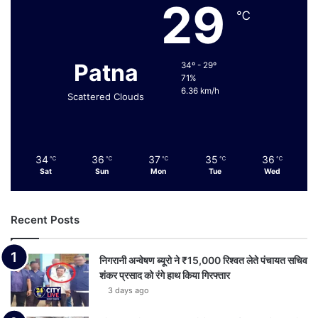
29
℃
Patna
34º - 29º
71%
6.36 km/h
Scattered Clouds
34
36
37
35
36
℃
℃
℃
℃
℃
Sat
Sun
Mon
Tue
Wed
Recent Posts
निगरानी अन्वेषण ब्यूरो ने ₹15,000 रिश्वत लेते पंचायत सचिव
शंकर प्रसाद को रंगे हाथ किया गिरफ्तार
3 days ago