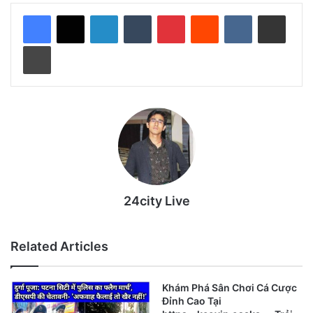
LinkedIn
Tumblr
Pinterest
Reddit
VKontakte
Share via Email
Print
24city Live
Related Articles
Khám Phá Sân Chơi Cá Cược
Đỉnh Cao Tại