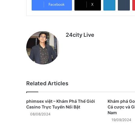
Facebook
X
24city Live
Related Articles
phimsex việt – Khám Phá Thế Giới
Khám phá Go
Casino Trực Tuyến Nổi Bật
Cá cược và Gi
Nam
08/08/2024
19/09/2024