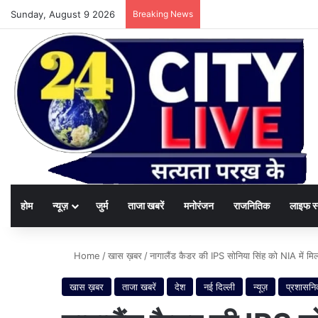
Sunday, August 9 2026
Breaking News
होम
न्यूज़
जुर्म
ताजा खबरें
मनोरंजन
राजनितिक
लाइफ स
Home
/
खास ख़बर
/
नागालैंड कैडर की IPS सोनिया सिंह को NIA में मिली त
खास ख़बर
ताजा खबरें
देश
नई दिल्ली
न्यूज़
प्रशासन