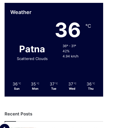
Weather
36
℃
Patna
36º - 31º
42%
4.94 km/h
Scattered Clouds
36
35
37
37
36
℃
℃
℃
℃
℃
Sun
Mon
Tue
Wed
Thu
Recent Posts