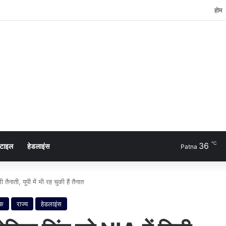
होम
℃
36
्टाइल
हेडलाइंस
Patna
ैनाती, यूपी में भी रह चुकी हैं तैनात
िक
राज्य
हेडलाइंस