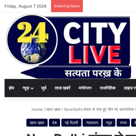
Friday, August 7 2026
Breaking News
होम
न्यूज़
जुर्म
ताजा खबरें
मनोरंजन
राजनितिक
लाइफ स
Home
/
खास ख़बर
/
NewDelhi:संसद से पास हुए तीन नए आपराधिक कानून 
खास ख़बर
देश
नई दिल्ली
न्यायालय
न्यूज़
राज्य