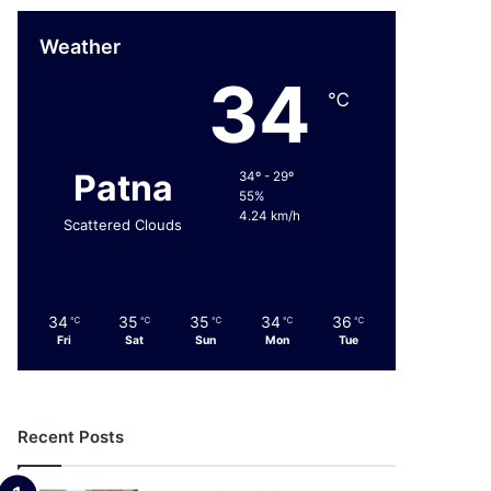
Weather
34
℃
Patna
34º - 29º
55%
4.24 km/h
Scattered Clouds
34
35
35
34
36
℃
℃
℃
℃
℃
Fri
Sat
Sun
Mon
Tue
Recent Posts