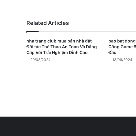
Related Articles
nha trang club mua bán nhà đất –
bao bat dong
Đối tác Thể Thao An Toàn Và Đẳng
Cổng Game B
Cấp Với Trải Nghiệm Đỉnh Cao
Đầu
29/08/2024
18/08/2024