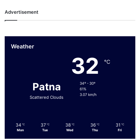
Advertisement
Weather
32
℃
Patna
34º - 30º
61%
3.07 km/h
Scattered Clouds
34
37
38
36
31
℃
℃
℃
℃
℃
Mon
Tue
Wed
Thu
Fri