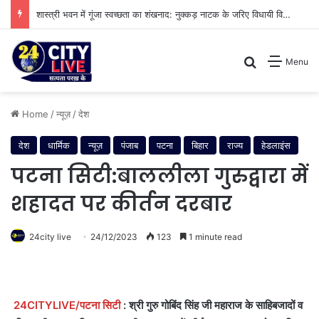
शास्त्री भवन में गूंजा स्वच्छता का शंखनाद: नुक्कड़ नाटक के जरिए विधायी विभाग ने पेश की मिसाल
Search for
Menu
Home
/
न्यूज़
/
देश
देश
धार्मिक
न्यूज़
पंजाब
पटना
बिहार
राज्य
हेडलाइंस
पटना सिटी:बाललीला गुरुद्वारा में
शहादत पर कीर्तन दरबार
24city live
24/12/2023
123
1 minute read
24CITYLIVE/पटना सिटी
: श्री गुरु गोबिंद सिंह जी महाराज के साहिबजादों व