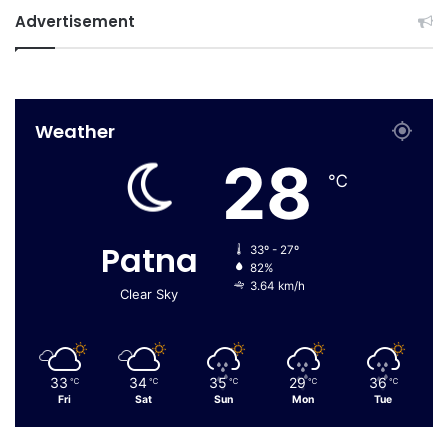
Advertisement
Weather
28
℃
Patna
33º - 27º
82%
3.64 km/h
Clear Sky
33
34
35
29
36
℃
℃
℃
℃
℃
Fri
Sat
Sun
Mon
Tue