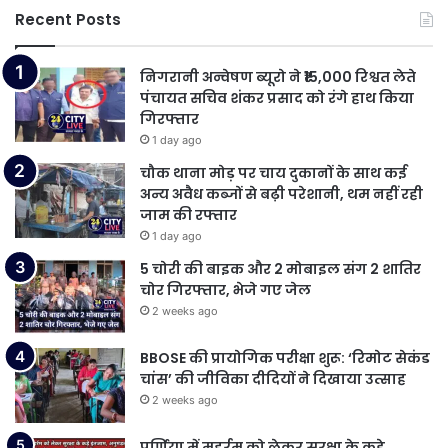
Recent Posts
निगरानी अन्वेषण ब्यूरो ने ₹15,000 रिश्वत लेते
पंचायत सचिव शंकर प्रसाद को रंगे हाथ किया
गिरफ्तार
1 day ago
चौक थाना मोड़ पर चाय दुकानों के साथ कई
अन्य अवैध कब्जों से बढ़ी परेशानी, थम नहीं रही
जाम की रफ्तार
1 day ago
5 चोरी की बाइक और 2 मोबाइल संग 2 शातिर
चोर गिरफ्तार, भेजे गए जेल
2 weeks ago
BBOSE की प्रायोगिक परीक्षा शुरू: ‘रिमोट सेकंड
चांस’ की जीविका दीदियों ने दिखाया उत्साह
2 weeks ago
पूर्णिया में मुहर्रम को लेकर सुरक्षा के कड़े