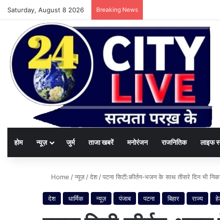
Saturday, August 8 2026
Breaking News
होम
न्यूज़
जुर्म
ताजा खबरें
मनोरंजन
राजनितिक
लाइफ स
Home
/
न्यूज़
/
देश
/
पटना सिटी:कीर्तन-भजन के साथ तीसरे दिन भी निका
देश
धार्मिक
न्यूज़
पंजाब
पटना
बिहार
राज्य
ह