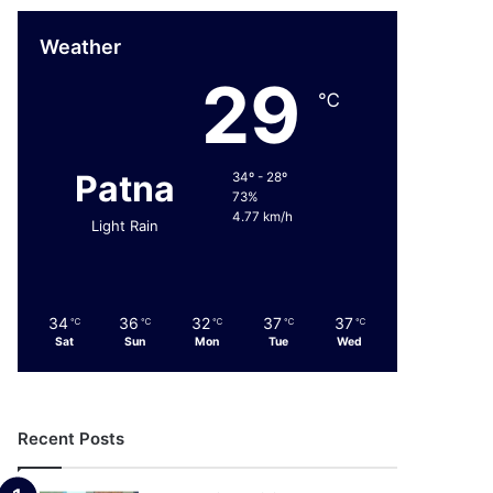
Weather
29
℃
Patna
34º - 28º
73%
4.77 km/h
Light Rain
34
36
32
37
37
℃
℃
℃
℃
℃
Sat
Sun
Mon
Tue
Wed
Recent Posts