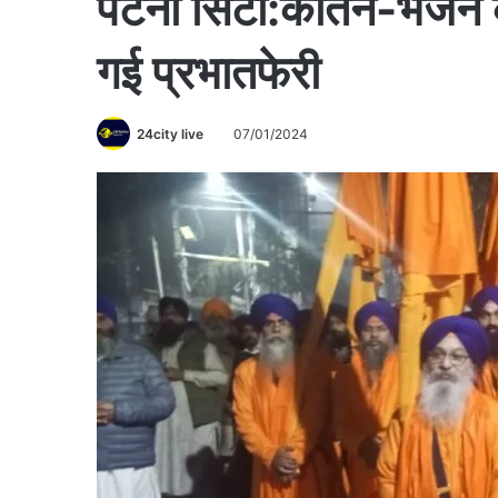
पटना सिटी:कीर्तन-भजन क
गई प्रभातफेरी
24city live
07/01/2024