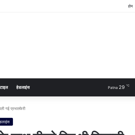
होम
℃
29
्टाइल
हेडलाइंस
Patna
ली गई प्रभातफेरी
ेडलाइंस