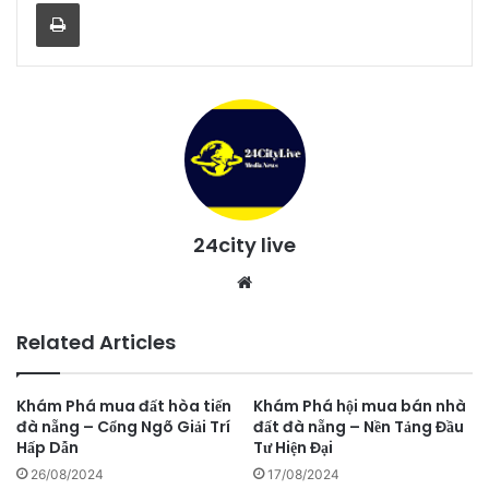
Print
24city live
Website
Related Articles
Khám Phá mua đất hòa tiến
Khám Phá hội mua bán nhà
đà nẵng – Cổng Ngõ Giải Trí
đất đà nẵng – Nền Tảng Đầu
Hấp Dẫn
Tư Hiện Đại
26/08/2024
17/08/2024