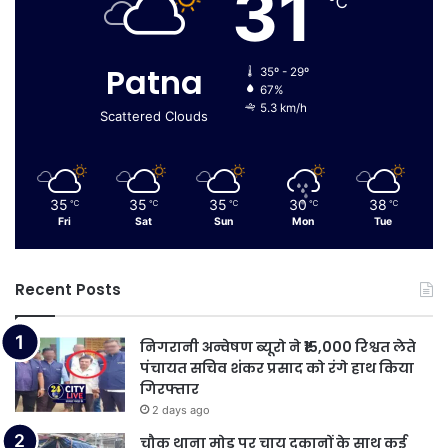
31
℃
Patna
35º - 29º
67%
5.3 km/h
Scattered Clouds
35
35
35
30
38
℃
℃
℃
℃
℃
Fri
Sat
Sun
Mon
Tue
Recent Posts
निगरानी अन्वेषण ब्यूरो ने ₹15,000 रिश्वत लेते
पंचायत सचिव शंकर प्रसाद को रंगे हाथ किया
गिरफ्तार
2 days ago
चौक थाना मोड़ पर चाय दुकानों के साथ कई