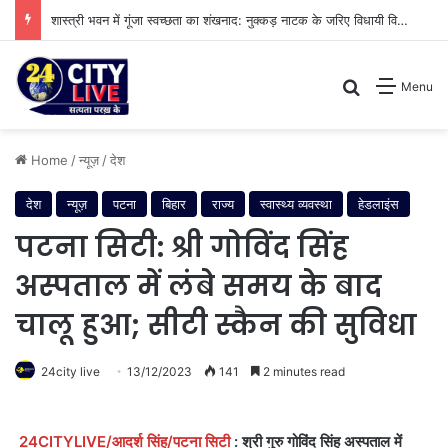
शास्त्री भवन में गूंजा स्वच्छता का शंखनाद: नुक्कड़ नाटक के जरिए विधायी विभाग ने पेश की मिसाल
Search for
Menu
Home
/
न्यूज़
/
देश
देश
न्यूज़
पटना
बिहार
राज्य
स्वास्थ्य व्यवस्था
हेडलाइंस
पटना सिटी: श्री गोविंद सिंह
अस्पताल में लंबे समय के बाद
चालू हुआ; सीटी स्कैन की सुविधा
24city live
13/12/2023
141
2 minutes read
24CITYLIVE/आदर्श सिंह/पटना सिटी
: श्री गुरु गोविंद सिंह अस्पताल में