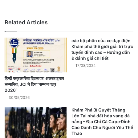
Website
Related Articles
các bộ phận của xe đạp điện
Khám phá thế giới giải trí trực
tuyến đỉnh cao – Hướng dẫn
& đánh giá chi tiết
17/08/2024
हिन्दी पत्रकारिता दिवस पर ‘अकबर इमाम
सम्मानित, JCI ने दिया ‘सम्मान पत्र
2026’
30/05/2026
Khám Phá Bí Quyết Thắng
Lớn Tại nhà đất hòa vang đà
nẵng – Địa Chỉ Cá Cược Đỉnh
Cao Dành Cho Người Yêu Thể
Thao