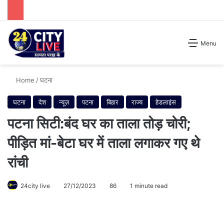
Search for
Menu
Home
/
घटना
घटना
देश
न्यूज़
पटना
बिहार
राज्य
हेडलाइंस
पटना सिटी:बंद घर का ताला तोड़ चोरी;
पीड़ित मां-बेटा घर में ताला लगाकर गए थे
रांची
24city live
27/12/2023
86
1 minute read