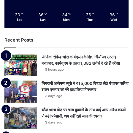
30
36
34
36
36
℃
℃
℃
℃
℃
Sat
Sun
Mon
Tue
Wed
Recent Posts
जीविका सेकेंड चांस कार्यक्रम के शिक्षार्थियों का उत्साह
बरकरार, कार्यक्रम के तहत 1,082 लर्नर्स दे रहे हैं परीक्षा
5 hours ago
निगरानी अन्वेषण ब्यूरो ने ₹15,000 रिश्वत लेते पंचायत सचिव
शंकर प्रसाद को रंगे हाथ किया गिरफ्तार
3 days ago
चौक थाना मोड़ पर चाय दुकानों के साथ कई अन्य अवैध कब्जों
से बढ़ी परेशानी, थम नहीं रही जाम की रफ्तार
3 days ago