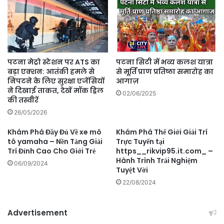
पटना मेट्रो स्टेशन पर ATS का
पटना सिटी में भव्य कलश यात्रा
बड़ा एक्शन: आतंकी हमले से
से मूर्ति प्राण प्रतिष्ठा समारोह का
निपटने के लिए सुरक्षा एजेंसियों
आगाज़
ने दिखाई ताकत, देखें मॉक ड्रिल
02/06/2025
की तस्वीरें
26/05/2026
Khám Phá Đầy Đủ Về xe mô
Khám Phá Thế Giới Giải Trí
tô yamaha – Nền Tảng Giải
Trực Tuyến tại
Trí Đỉnh Cao Cho Giới Trẻ
https__rikvip95.it.com_ –
Hành Trình Trải Nghiệm
06/09/2024
Tuyệt Vời
22/08/2024
Advertisement