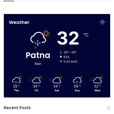
Weather
32
℃
Patna
32º - 29º
62%
0.43 km/h
Rain
32
34
34
34
32
℃
℃
℃
℃
℃
Thu
Fri
Sat
Sun
Mon
Recent Posts