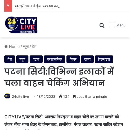
शास्त्री भवन में गूंजा स्वच्छता का शंखनाद: नुक्कड़ नाटक के जरिए विधायी विभाग ने पेश की मिसाल
Search for
Menu
Home
/
न्यूज़
/
देश
देश
न्यूज़
पटना
प्रशासनिक
बिहार
राज्य
हेडलाइंस
पटना सिटी:विभिन्न इलाकों में
चला वाहन चेकिंग अभियान
24city live
18/12/2023
134
Less than a minute
CITYLIVE/पटना सिटी: अपराध नियंत्रण व वाहन चोरी पर लगाम कसने को
लेकर चौक थाना क्षेत्र के कंगनघाट, हाजीगंज, मंगल तालाब, पटना साहिब स्टेशन