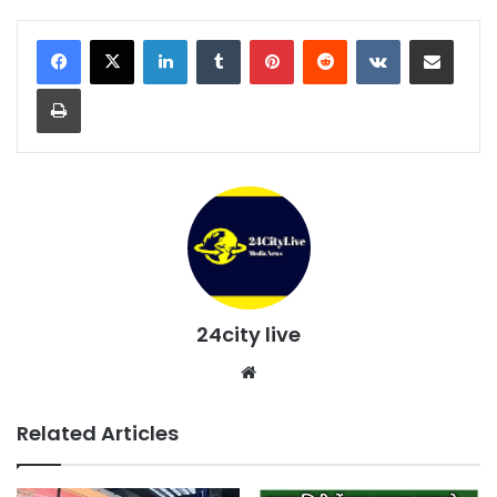
LinkedIn
Tumblr
Pinterest
Reddit
VKontakte
Share via Email
Print
24city live
Website
Related Articles