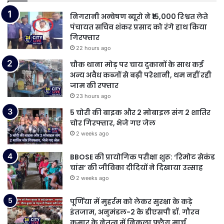
निगरानी अन्वेषण ब्यूरो ने ₹15,000 रिश्वत लेते
पंचायत सचिव शंकर प्रसाद को रंगे हाथ किया
गिरफ्तार
22 hours ago
चौक थाना मोड़ पर चाय दुकानों के साथ कई
अन्य अवैध कब्जों से बढ़ी परेशानी, थम नहीं रही
जाम की रफ्तार
23 hours ago
5 चोरी की बाइक और 2 मोबाइल संग 2 शातिर
चोर गिरफ्तार, भेजे गए जेल
2 weeks ago
BBOSE की प्रायोगिक परीक्षा शुरू: ‘रिमोट सेकंड
चांस’ की जीविका दीदियों ने दिखाया उत्साह
2 weeks ago
पूर्णिया में मुहर्रम को लेकर सुरक्षा के कड़े
इंतजाम, अनुमंडल-2 के डीएसपी डॉ. गौरव
कुमार के नेतृत्व में निकला फ्लैग मार्च