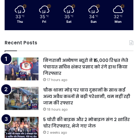
33
35
35
34
32
℃
℃
℃
℃
℃
Thu
Fri
Sat
Sun
Mon
Recent Posts
निगरानी अन्वेषण ब्यूरो ने ₹15,000 रिश्वत लेते
पंचायत सचिव शंकर प्रसाद को रंगे हाथ किया
गिरफ्तार
17 hours ago
चौक थाना मोड़ पर चाय दुकानों के साथ कई
अन्य अवैध कब्जों से बढ़ी परेशानी, थम नहीं रही
जाम की रफ्तार
18 hours ago
5 चोरी की बाइक और 2 मोबाइल संग 2 शातिर
चोर गिरफ्तार, भेजे गए जेल
2 weeks ago