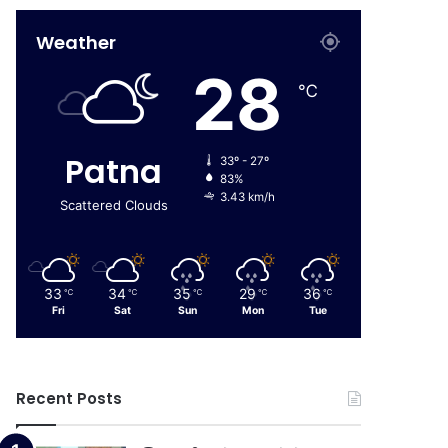
Weather
28
℃
Patna
33º - 27º
83%
3.43 km/h
Scattered Clouds
33
34
35
29
36
℃
℃
℃
℃
℃
Fri
Sat
Sun
Mon
Tue
Recent Posts