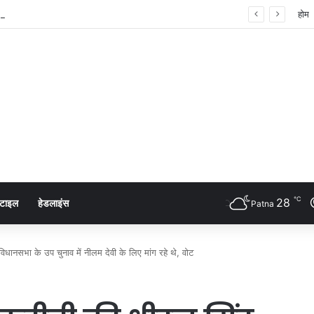
 शंखनाद: नुक्कड़ नाटक के जरिए विधायी विभाग ने पेश की मिसाल
होम
℃
28
्टाइल
हेडलाइंस
Patna
विधानसभा के उप चुनाव में नीलम देवी के लिए मांग रहे थे, वोट