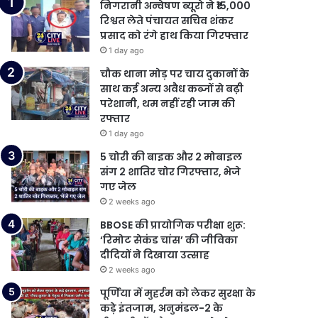
निगरानी अन्वेषण ब्यूरो ने ₹15,000
रिश्वत लेते पंचायत सचिव शंकर
प्रसाद को रंगे हाथ किया गिरफ्तार
1 day ago
चौक थाना मोड़ पर चाय दुकानों के
साथ कई अन्य अवैध कब्जों से बढ़ी
परेशानी, थम नहीं रही जाम की
रफ्तार
1 day ago
5 चोरी की बाइक और 2 मोबाइल
संग 2 शातिर चोर गिरफ्तार, भेजे
गए जेल
2 weeks ago
BBOSE की प्रायोगिक परीक्षा शुरू:
‘रिमोट सेकंड चांस’ की जीविका
दीदियों ने दिखाया उत्साह
2 weeks ago
पूर्णिया में मुहर्रम को लेकर सुरक्षा के
कड़े इंतजाम, अनुमंडल-2 के