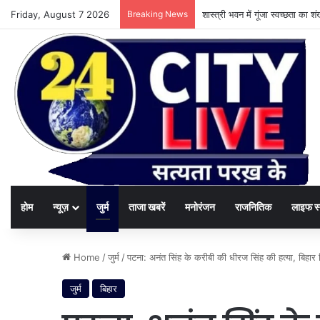
Friday, August 7 2026
Breaking News
शास्त्री भवन में गूंजा स्वच्छता का
होम
न्यूज़
जुर्म
ताजा खबरें
मनोरंजन
राजनितिक
लाइफ स
Home
/
जुर्म
/
पटना: अनंत सिंह के करीबी की धीरज सिंह की हत्‍या, बिहार 
जुर्म
बिहार