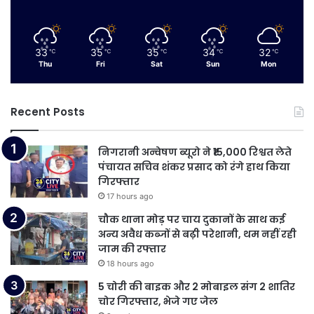
33
35
35
34
32
℃
℃
℃
℃
℃
Thu
Fri
Sat
Sun
Mon
Recent Posts
निगरानी अन्वेषण ब्यूरो ने ₹15,000 रिश्वत लेते
पंचायत सचिव शंकर प्रसाद को रंगे हाथ किया
गिरफ्तार
17 hours ago
चौक थाना मोड़ पर चाय दुकानों के साथ कई
अन्य अवैध कब्जों से बढ़ी परेशानी, थम नहीं रही
जाम की रफ्तार
18 hours ago
5 चोरी की बाइक और 2 मोबाइल संग 2 शातिर
चोर गिरफ्तार, भेजे गए जेल