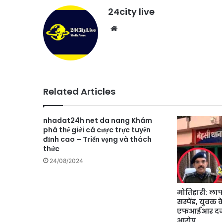
24city live
Website
Related Articles
nhadat24h net da nang Khám
phá thế giới cá cược trực tuyến
đỉnh cao – Triển vọng và thách
thức
24/08/2024
मोतिहारी: ला
सस्पेंड, युवक
एफआईआर दर्ज 
आरोप