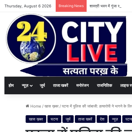
Thursday, August 6 2026
Breaking News
शास्त्री भवन में गूंजा स्वच्छ
होम
न्यूज़
जुर्म
ताजा खबरें
मनोरंजन
राजनितिक
लाइफ स
Home
/
खास ख़बर
/
पटना में पुलिस की जांबाजी: हत्यारोपी ने भागने के
खास ख़बर
घटना
जुर्म
ताजा खबरें
देश
न्यूज़
पटन