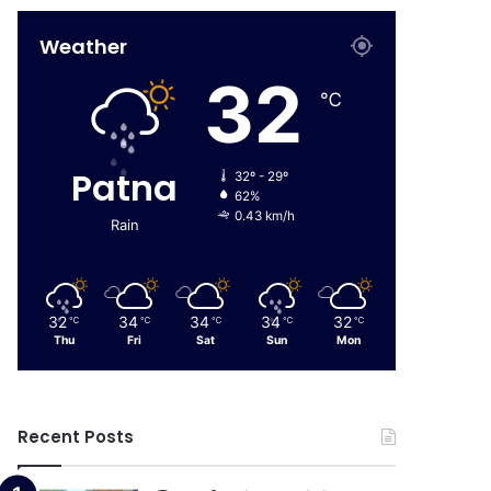
Weather
32
℃
Patna
32º - 29º
62%
0.43 km/h
Rain
32
34
34
34
32
℃
℃
℃
℃
℃
Thu
Fri
Sat
Sun
Mon
Recent Posts