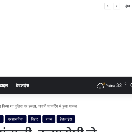
ता का शंखनाद: नुक्कड़ नाटक के जरिए विधायी विभाग ने पेश की मिसाल
होम
℃
32
्टाइल
हेडलाइंस
Patna
 लिए किया था पुलिस पर हमला, जवाबी फायरिंग में हुआ घायल
ा
प्रशासनिक
बिहार
राज्य
हेडलाइंस